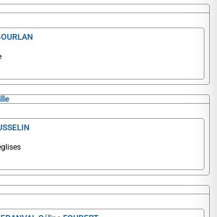
 GOURLAN
e
lle
OUSSELIN
glises