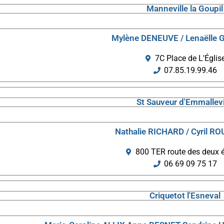
Manneville la Goupil
Mylène DENEUVE / Lenaëlle
7C Place de L'Églis
07.85.19.99.46
St Sauveur d'Emmallevi
Nathalie RICHARD / Cyril R
800 TER route des deux é
06 69 09 75 17
Criquetot l'Esneval