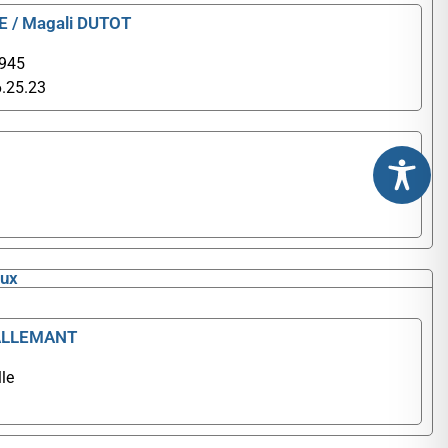
E / Magali DUTOT
1945
6.25.23
aux
 LALLEMANT
le