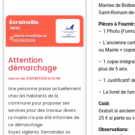
Mairies de Bolbec
Saint-Romain-de
Pièces à Fournir
– 1 Photo (Forma
– L’ancienne cart
ou Mairie + copie
– 1 copie intégra
plus de 5 ans.
– 1 Justificatif 
– Le livret de fa
Coût:
Gratuit si ancien
25 € si perte ou v
Observations: