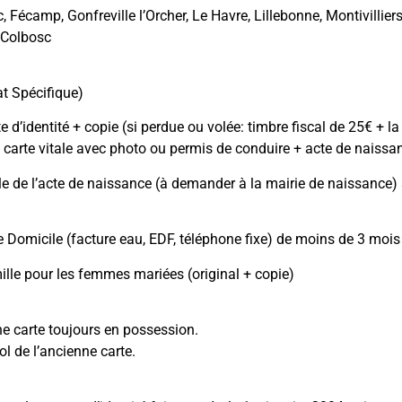
, Fécamp, Gonfreville l’Orcher, Le Havre, Lillebonne, Montivilli
-Colbosc
:
t Spécifique)
e d’identité + copie (si perdue ou volée: timbre fiscal de 25€ + 
 carte vitale avec photo ou permis de conduire + acte de naissa
le de l’acte de naissance (à demander à la mairie de naissance)
de Domicile (facture eau, EDF, téléphone fixe) de moins de 3 mois 
mille pour les femmes mariées (original + copie)
ne carte toujours en possession.
ol de l’ancienne carte.