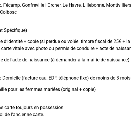
, Fécamp, Gonfreville l’Orcher, Le Havre, Lillebonne, Montivilli
-Colbosc
:
t Spécifique)
e d’identité + copie (si perdue ou volée: timbre fiscal de 25€ + 
 carte vitale avec photo ou permis de conduire + acte de naissa
le de l’acte de naissance (à demander à la mairie de naissance)
de Domicile (facture eau, EDF, téléphone fixe) de moins de 3 mois 
mille pour les femmes mariées (original + copie)
ne carte toujours en possession.
ol de l’ancienne carte.