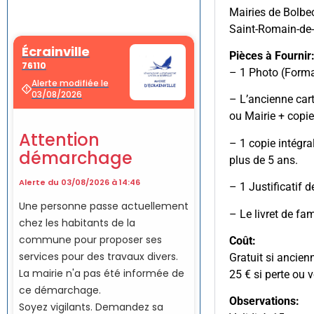
Mairies de Bolbec
Saint-Romain-de
Pièces à Fournir
– 1 Photo (Forma
– L’ancienne cart
ou Mairie + copie
– 1 copie intégra
plus de 5 ans.
– 1 Justificatif 
– Le livret de fa
Coût:
Gratuit si ancien
25 € si perte ou v
Observations: