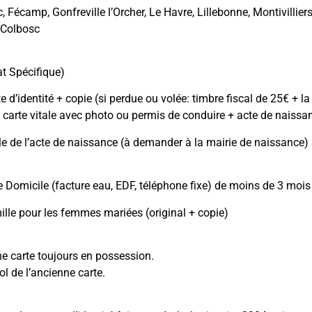
, Fécamp, Gonfreville l’Orcher, Le Havre, Lillebonne, Montivilli
-Colbosc
:
t Spécifique)
e d’identité + copie (si perdue ou volée: timbre fiscal de 25€ + 
 carte vitale avec photo ou permis de conduire + acte de naissa
le de l’acte de naissance (à demander à la mairie de naissance)
de Domicile (facture eau, EDF, téléphone fixe) de moins de 3 mois 
mille pour les femmes mariées (original + copie)
ne carte toujours en possession.
ol de l’ancienne carte.