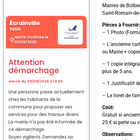
Mairies de Bolbec
Saint-Romain-de
Pièces à Fournir
– 1 Photo (Forma
– L’ancienne cart
ou Mairie + copie
– 1 copie intégra
plus de 5 ans.
– 1 Justificatif 
– Le livret de fa
Coût:
Gratuit si ancien
25 € si perte ou v
Observations: