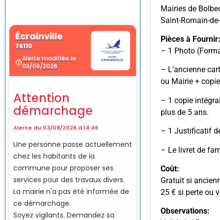
Mairies de Bolbec
Saint-Romain-de
Pièces à Fournir
– 1 Photo (Forma
– L’ancienne cart
ou Mairie + copie
– 1 copie intégra
plus de 5 ans.
– 1 Justificatif 
– Le livret de fa
Coût:
Gratuit si ancien
25 € si perte ou v
Observations: