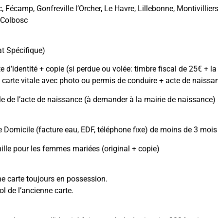
, Fécamp, Gonfreville l’Orcher, Le Havre, Lillebonne, Montivilli
-Colbosc
:
t Spécifique)
e d’identité + copie (si perdue ou volée: timbre fiscal de 25€ + 
 carte vitale avec photo ou permis de conduire + acte de naissa
le de l’acte de naissance (à demander à la mairie de naissance)
de Domicile (facture eau, EDF, téléphone fixe) de moins de 3 mois 
mille pour les femmes mariées (original + copie)
ne carte toujours en possession.
ol de l’ancienne carte.