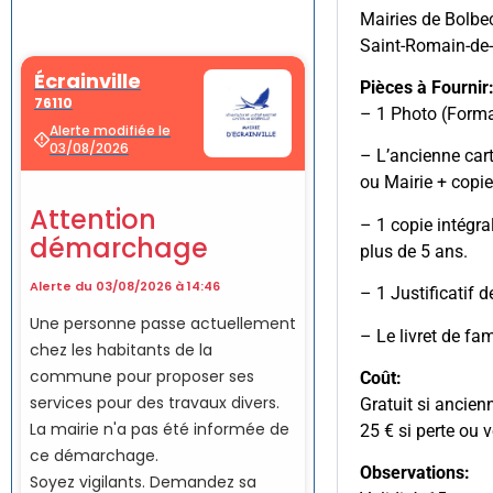
Mairies de Bolbec
Saint-Romain-de
Pièces à Fournir
– 1 Photo (Forma
– L’ancienne cart
ou Mairie + copie
– 1 copie intégra
plus de 5 ans.
– 1 Justificatif 
– Le livret de fa
Coût:
Gratuit si ancien
25 € si perte ou v
Observations: