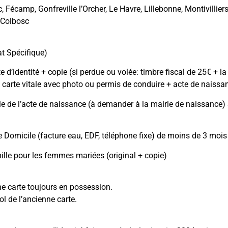
, Fécamp, Gonfreville l’Orcher, Le Havre, Lillebonne, Montivilli
-Colbosc
:
t Spécifique)
e d’identité + copie (si perdue ou volée: timbre fiscal de 25€ + 
 carte vitale avec photo ou permis de conduire + acte de naissa
le de l’acte de naissance (à demander à la mairie de naissance)
de Domicile (facture eau, EDF, téléphone fixe) de moins de 3 mois 
mille pour les femmes mariées (original + copie)
ne carte toujours en possession.
ol de l’ancienne carte.