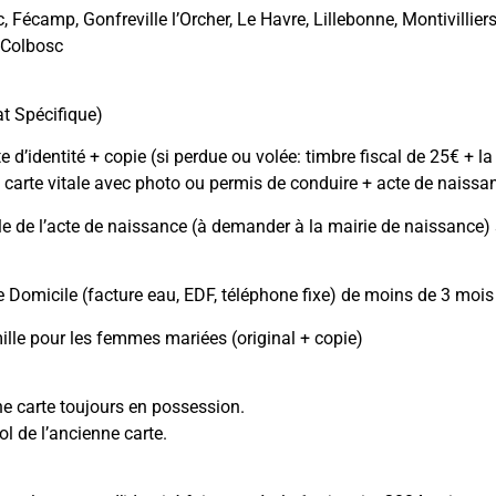
, Fécamp, Gonfreville l’Orcher, Le Havre, Lillebonne, Montivilli
-Colbosc
:
t Spécifique)
e d’identité + copie (si perdue ou volée: timbre fiscal de 25€ + 
 carte vitale avec photo ou permis de conduire + acte de naissa
le de l’acte de naissance (à demander à la mairie de naissance)
de Domicile (facture eau, EDF, téléphone fixe) de moins de 3 mois 
mille pour les femmes mariées (original + copie)
ne carte toujours en possession.
ol de l’ancienne carte.