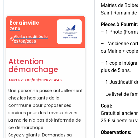
Mairies de Bolbec
Saint-Romain-de
Pièces à Fournir
– 1 Photo (Forma
– L’ancienne cart
ou Mairie + copie
– 1 copie intégra
plus de 5 ans.
– 1 Justificatif 
– Le livret de fa
Coût:
Gratuit si ancien
25 € si perte ou v
Observations: