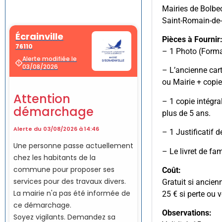
Mairies de Bolbec
Saint-Romain-de
Pièces à Fournir
– 1 Photo (Forma
– L’ancienne cart
ou Mairie + copie
– 1 copie intégra
plus de 5 ans.
– 1 Justificatif 
– Le livret de fa
Coût:
Gratuit si ancien
25 € si perte ou v
Observations: