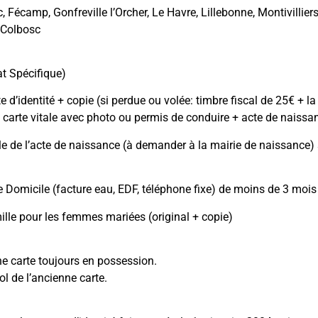
, Fécamp, Gonfreville l’Orcher, Le Havre, Lillebonne, Montivilli
-Colbosc
:
t Spécifique)
e d’identité + copie (si perdue ou volée: timbre fiscal de 25€ + 
 carte vitale avec photo ou permis de conduire + acte de naissa
le de l’acte de naissance (à demander à la mairie de naissance)
de Domicile (facture eau, EDF, téléphone fixe) de moins de 3 mois 
mille pour les femmes mariées (original + copie)
ne carte toujours en possession.
ol de l’ancienne carte.