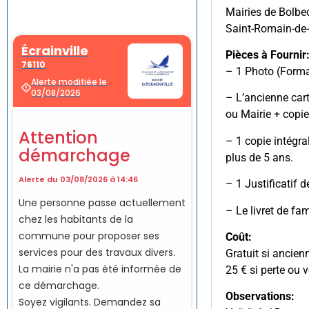
Mairies de Bolbec
Saint-Romain-de
Pièces à Fournir
– 1 Photo (Forma
– L’ancienne cart
ou Mairie + copie
– 1 copie intégra
plus de 5 ans.
– 1 Justificatif 
– Le livret de fa
Coût:
Gratuit si ancien
25 € si perte ou v
Observations: