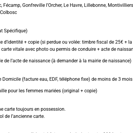
, Fécamp, Gonfreville l’Orcher, Le Havre, Lillebonne, Montivilli
-Colbosc
:
t Spécifique)
e d’identité + copie (si perdue ou volée: timbre fiscal de 25€ + 
 carte vitale avec photo ou permis de conduire + acte de naissa
le de l’acte de naissance (à demander à la mairie de naissance)
de Domicile (facture eau, EDF, téléphone fixe) de moins de 3 mois 
mille pour les femmes mariées (original + copie)
ne carte toujours en possession.
ol de l’ancienne carte.