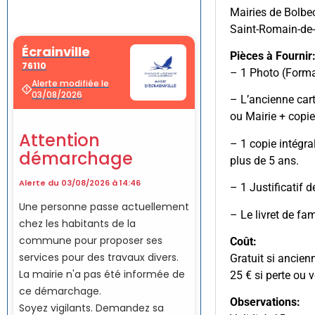
Mairies de Bolbec
Saint-Romain-de
Pièces à Fournir
– 1 Photo (Forma
– L’ancienne cart
ou Mairie + copie
– 1 copie intégra
plus de 5 ans.
– 1 Justificatif 
– Le livret de fa
Coût:
Gratuit si ancien
25 € si perte ou v
Observations: