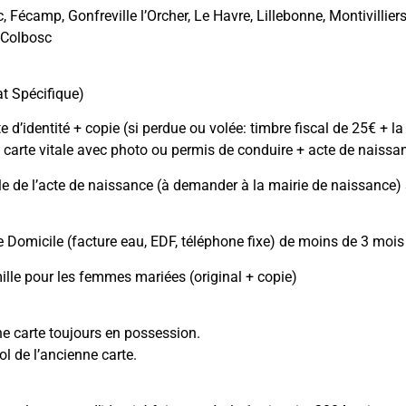
, Fécamp, Gonfreville l’Orcher, Le Havre, Lillebonne, Montivilli
-Colbosc
:
t Spécifique)
e d’identité + copie (si perdue ou volée: timbre fiscal de 25€ + 
 carte vitale avec photo ou permis de conduire + acte de naissa
le de l’acte de naissance (à demander à la mairie de naissance)
de Domicile (facture eau, EDF, téléphone fixe) de moins de 3 mois 
mille pour les femmes mariées (original + copie)
ne carte toujours en possession.
ol de l’ancienne carte.